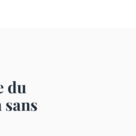
e du
n sans