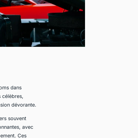
 noms dans
 célèbres,
ssion dévorante.
vers souvent
onnantes, avec
agement. Ces