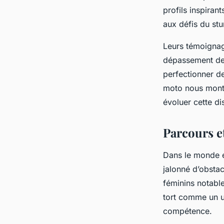
profils inspiran
aux défis du stu
Leurs témoignag
dépassement de s
perfectionner d
moto nous montre
évoluer cette di
Parcours e
Dans le monde e
jalonné d’obstac
féminins notable
tort comme un u
compétence.