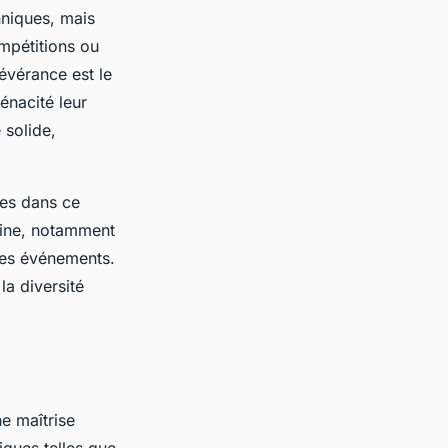
hniques, mais
ompétitions ou
évérance est le
énacité leur
 solide,
xes dans ce
line, notamment
 des événements.
la diversité
e maîtrise