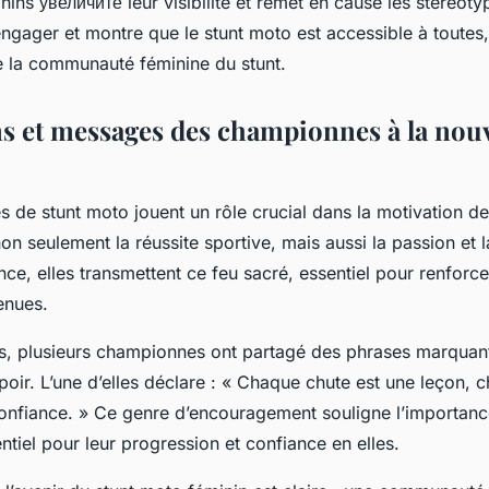
inins увеличите leur visibilité et remet en cause les stéréot
engager et montre que le stunt moto est accessible à toutes,
 la communauté féminine du stunt.
ns et messages des championnes à la nouv
de stunt moto jouent un rôle crucial dans la motivation des
non seulement la réussite sportive, mais aussi la passion et 
nce, elles transmettent ce feu sacré, essentiel pour renforc
enues.
ws, plusieurs championnes ont partagé des phrases marquant
oir. L’une d’elles déclare : « Chaque chute est une leçon, 
confiance. » Ce genre d’encouragement souligne l’importan
ntiel pour leur progression et confiance en elles.