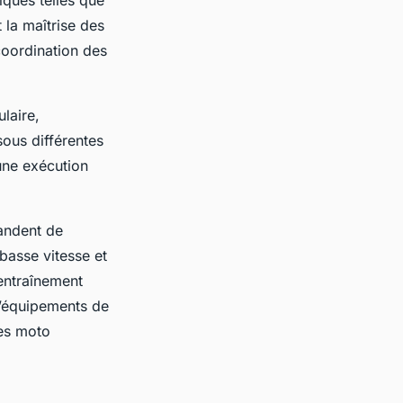
iques telles que
t la maîtrise des
coordination des
laire,
sous différentes
 une exécution
mandent de
basse vitesse et
 entraînement
d’équipements de
ces moto