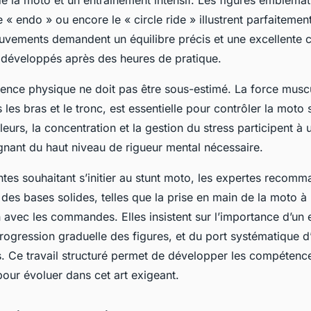
e la moto et un entraînement intensif. Les figures emblémat
e « endo » ou encore le « circle ride » illustrent parfaitemen
uvements demandent un équilibre précis et une excellente 
 développés après des heures de pratique.
gence physique ne doit pas être sous-estimé. La force muscu
es bras et le tronc, est essentielle pour contrôler la moto 
lleurs, la concentration et la gestion du stress participent à
gnant du haut niveau de rigueur mental nécessaire.
tes souhaitant s’initier au stunt moto, les expertes recom
es bases solides, telles que la prise en main de la moto à 
on avec les commandes. Elles insistent sur l’importance d’un
progression graduelle des figures, et du port systématique 
s. Ce travail structuré permet de développer les compéten
our évoluer dans cet art exigeant.