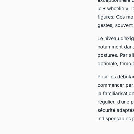
exceptionnelle d
le « wheelie », l
figures. Ces mo
gestes, souvent
Le niveau d’exi
notamment dans l
postures. Par ai
optimale, témoi
Pour les débutan
commencer par d
la familiarisati
régulier, d’une 
sécurité adapté
indispensables p