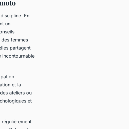
 moto
discipline. En
nt un
onseils
ité des femmes
elles partagent
e incontournable
ipation
tion et la
des ateliers ou
ychologiques et
r régulièrement