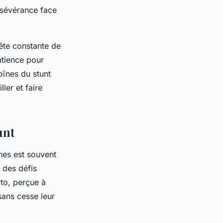
rsévérance face
ête constante de
atience pour
oïnes du stunt
ler et faire
unt
nes est souvent
 des défis
oto, perçue à
sans cesse leur