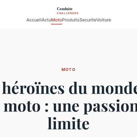
Accueil
Actu
Moto
Produits
Securite
Voiture
MOTO
 héroïnes du mond
 moto : une passio
limite