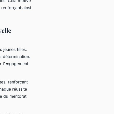
ypes. Cela motive
 renforçant ainsi
elle
 jeunes filles.
la détermination.
er l’engagement
es, renforçant
chaque réussite
ce du mentorat