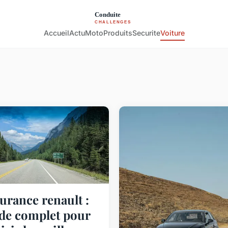
Accueil
Actu
Moto
Produits
Securite
Voiture
urance renault :
de complet pour