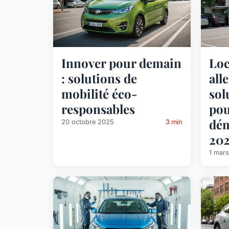
Innover pour demain
Loc
: solutions de
all
mobilité éco-
sol
responsables
pou
dé
20 octobre 2025
3 min
20
1 mar