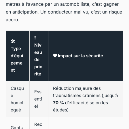
mètres à l’avance par un automobiliste, c’est gagner
en anticipation. Un conducteur mal vu, c’est un risque
accru.
❗
🛠️
Niv
Type
eau
d’équi
🛡️ Impact sur la sécurité
de
peme
prio
nt
rité
Casqu
Réduction majeure des
Ess
e
traumatismes crâniens (jusqu’à
enti
homol
70 %
d’efficacité selon les
el
ogué
études)
Rec
Gants